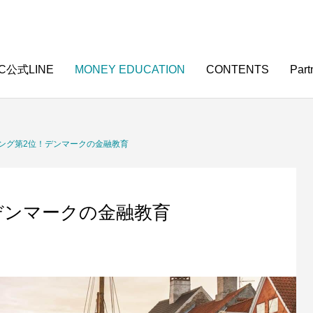
C公式LINE
MONEY EDUCATION
CONTENTS
Part
中学校
高校
ング第2位！デンマークの金融教育
デンマークの金融教育
知っておくべき金利のすごさと怖
高校生のための金融リテラシー〜