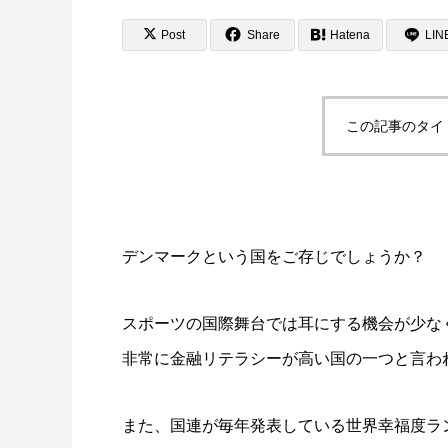
Post
Share
Hatena
LIN
この記事のタイ
中学生で身につけたい職業選択の考え方
中学生の
用 「金
2022.04.09
2022.04.0
デンマークという国をご存じでしょうか？
スポーツの国際舞台では耳にする機会が少な
非常に金融リテラシーが高い国の一つと言わ
また、国連が毎年発表している世界幸福度ラン