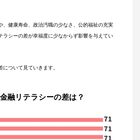
ついて知ろう
高校向けの金融教育教材が公表さ
3
2022.03.25
や、健康寿命、政治汚職の少なさ、公的福祉の充実
テラシーの差が幸福度に少なからず影響を与えてい
差について見ていきます。
金融リテラシーの差は？
ら必ず耳にする「103万円の壁」
大学生へ教えるアルバイトの選び
4
2022.03.26