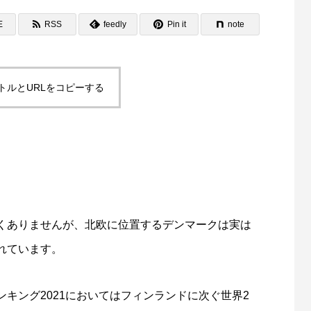
E
RSS
feedly
Pin it
note
トルとURLをコピーする
うちに身につけたい貯蓄と資産運
中学生でもできる税金対策
利と複利」
2
2022.03.24
くありませんが、北欧に位置するデンマークは実は
れています。
高校生のための金融リテラシー〜働き方
生における３大費用〜
キング2021においてはフィンランドに次ぐ世界2