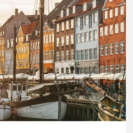
人生における３大費用〜
1
2022.04.10
大学生のためのお金の教科書
ら始める投資について
小学校高学年から考える社会との
会保障制度と少子化問題〜
1
2022.03.23