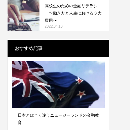
高校生のための金融リテラシ
ー〜働き方と人生における３大
費用〜
2022.04.10
消費行動を見直し様々なお金の流れに気づ
おすすめ記事
く
2022.03.16
と人
日本とは全く違うニュージーランドの金融教
大学生も
育