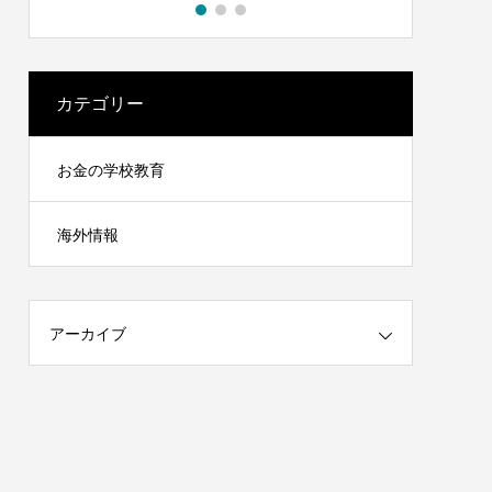
れました
高校生へ教える貯金100万円の作り方
2022.03.17
カテゴリー
お金の学校教育
海外情報
アーカイブ
方
大学生で知っておきたい不動産の話
2022.03.18