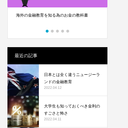
2022.04.09
海外の金融教育を知る為のお金の教科書
高校生
最近の記事
日本とは全く違うニュージーラ
関係〜社
世界のお金と日本のお金
ンドの金融教育
2022.04.12
2022.03.15
大学生も知っておくべき金利の
すごさと怖さ
2022.04.11