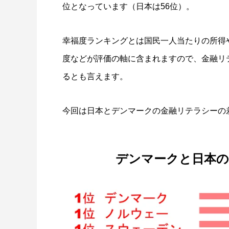
高校生のための金融リテラシー〜働き方と
働き方に
位となっています（日本は56位）。
人生における３大費用〜
2022.04.10
2022.04.0
幸福度ランキングとは国民一人当たりの所得
度などが評価の軸に含まれますので、金融リ
るとも言えます。
今回は日本とデンマークの金融リテラシーの
デンマークと日本の
大学生も知っておくべき金利のすごさと怖
大学生な
さ
2022.04.11
2022.04.0