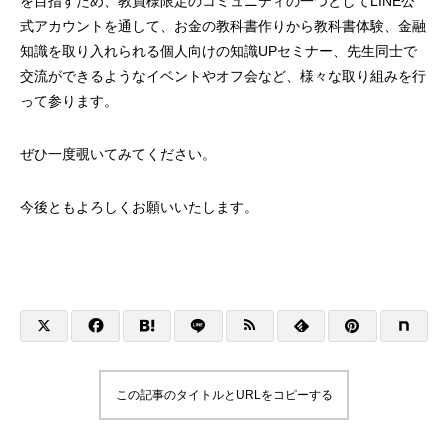
を目指すため、教員様限定のコミュニティの一つとしてLINE公
式アカウントを通して、お金の教科書作りから教科書体験、金融
知識を取り入れられる個人向けの知識UPセミナー、先生同士で
交流ができるようなイベントやオフ会など、様々な取り組みを行
って参ります。
中学生で身につけたい職業選択の考え方
中学生のうちに身に
ぜひ一度覗いてみてください。
用 「金利と複利」
2022.04.09
2022.04.02
今後ともよろしくお願いいたします。
この記事のタイトルとURLをコピーする