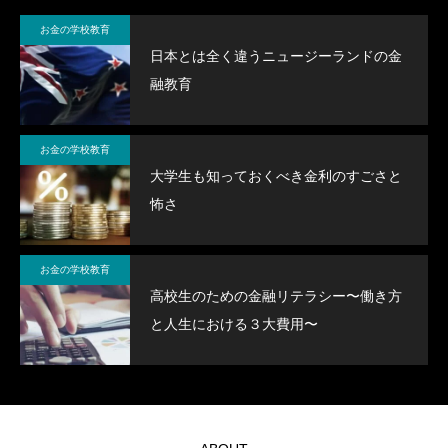
の
金の
知る
の教
金の
金
お金の学校教育
科
教科
為の
科書
教科
教
日本とは全く違うニュージーランドの金
書
お金
書
書
融教育
の教
科書
お金の学校教育
大学生も知っておくべき金利のすごさと
怖さ
お金の学校教育
高校生のための金融リテラシー〜働き方
と人生における３大費用〜