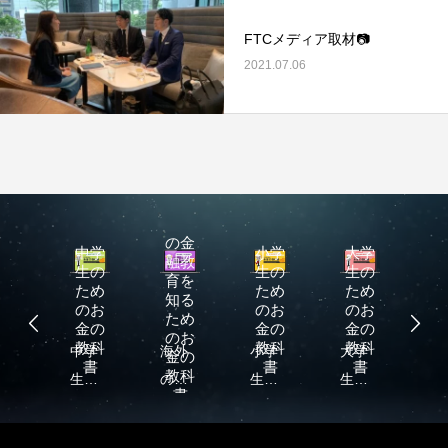
FTCメディア取材📷
2021.07.06
日本とは全く違うニュージーランドの金融
スコットランドの金
教育
海外
2022.04.12
2022.04.05
の金
校
中学
小学
大学
融教
の
生の
生の
生の
育を
め
ため
ため
ため
知る
お
のお
のお
のお
ため
の
金の
金の
金の
のお
科
教科
教科
教科
校
中学
海外
小学
大学
高
金の
書
書
書
書
教科
の
生の
の金
生の
生の
生
書
め
ため
融教
為の
ため
た
お
のお
育を
お金
のお
の