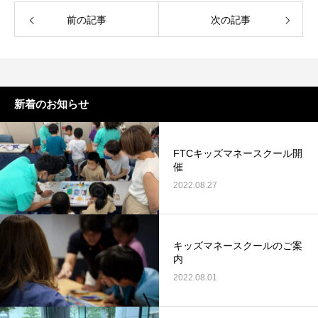
高校生のための金融リテラシー〜働き方と
働き方について知ろ
前の記事
次の記事
人生における３大費用〜
2022.04.10
2022.04.03
新着のお知らせ
FTCキッズマネースクール開
催
2022.08.27
大学生も知っておくべき金利のすごさと怖
大学生なら必ず耳に
さ
キッズマネースクールのご案
内
2022.04.11
2022.04.04
2022.08.01